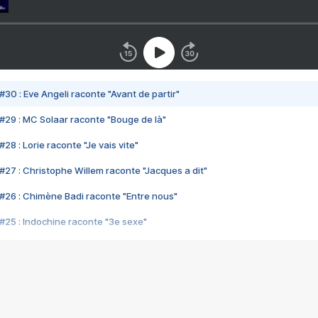
#30 : Eve Angeli raconte "Avant de partir"
#29 : MC Solaar raconte "Bouge de là"
28 : Lorie raconte "Je vais vite"
#27 : Christophe Willem raconte "Jacques a dit"
#26 : Chimène Badi raconte "Entre nous"
#25 : Indochine raconte "3e sexe"
#24 : Zaho raconte "C'est chelou"
#23 : Patrick Bruel raconte "Au café des délices"
#22 : Kyo raconte "Le chemin"