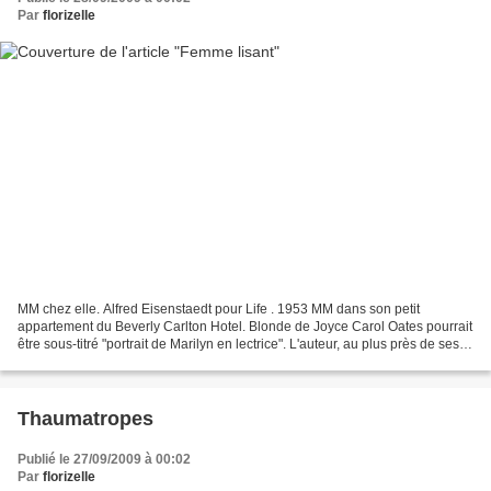
Par
florizelle
MM chez elle. Alfred Eisenstaedt pour Life . 1953 MM dans son petit
appartement du Beverly Carlton Hotel. Blonde de Joyce Carol Oates pourrait
être sous-titré "portrait de Marilyn en lectrice". L'auteur, au plus près de ses
gestes quotidiens et de ses...
Thaumatropes
Publié le 27/09/2009 à 00:02
Par
florizelle