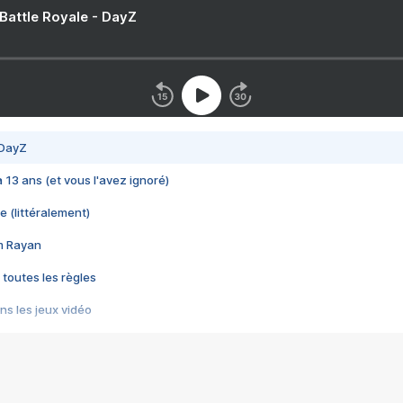
 Battle Royale - DayZ
 DayZ
 a 13 ans (et vous l'avez ignoré)
e (littéralement)
im Rayan
 toutes les règles
s les jeux vidéo
us choquant de Rockstar ? - Le scandale BULLY
e plus moche de Steam