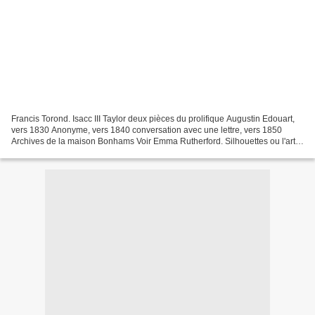
Francis Torond. Isacc III Taylor deux pièces du prolifique Augustin Edouart,
vers 1830 Anonyme, vers 1840 conversation avec une lettre, vers 1850
Archives de la maison Bonhams Voir Emma Rutherford. Silhouettes ou l'art
de l'ombre. Citadelles-Mazenod,...