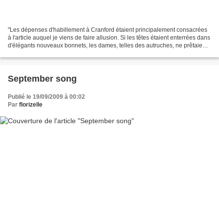
"Les dépenses d'habillement à Cranford étaient principalement consacrées
à l'article auquel je viens de faire allusion. Si les têtes étaient enterrées dans
d'élégants nouveaux bonnets, les dames, telles des autruches, ne prêtaient
pas attention à ce qu'il...
September song
Publié le 19/09/2009 à 00:02
Par
florizelle