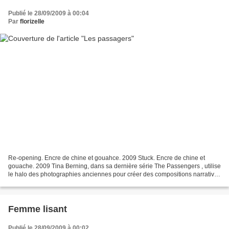
Publié le 28/09/2009 à 00:04
Par
florizelle
Re-opening. Encre de chine et gouahce. 2009 Stuck. Encre de chine et
gouache. 2009 Tina Berning, dans sa dernière série The Passengers , utilise
le halo des photographies anciennes pour créer des compositions narratives
pleines de mystère. The Passengers...
Femme lisant
Publié le 28/09/2009 à 00:02