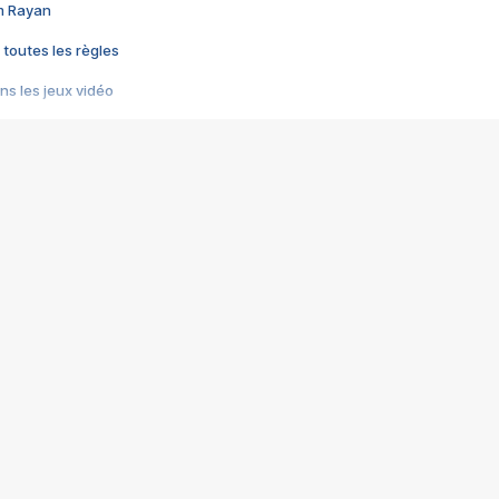
im Rayan
 toutes les règles
s les jeux vidéo
us choquant de Rockstar ? - Le scandale BULLY
e plus moche de Steam
du RÊVE tourne au CAUCHEMAR
pendant 8 heures
it… à tort
umiliés par un jeu vidéo
ire - Final Fantasy 8
ti un empire - Age of Empires
story DOFUS
tard, il crée l'un des pires jeux de tous les temps, MindsEye.