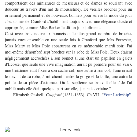
comportaient des miniatures de messieurs et de dames se souriant avec
douceur au travers d'un nid de mousseline
De vieilles broches pour un
).
ornement permanent et de nouveaux bonnets pour suivre la mode du jour
: les dames de Cranford s'habillaient toujours avec une élégance chaste et
appropriée, comme Miss Barker le dit un jour joliment.
C'est avec trois nouveaux bonnets et le plus grand nombre de broches
jamais vues ensemble en une seule fois à Cranford que Mrs Forrester,
Miss Matty et Miss Pole apparurent en ce mémorable mardi soir. J'ai
moi-même dénombré sept broches sur la robe de Miss Pole. Deux étaient
négligemment accrochées à son bonnet (l'une était un papillon en galets
d'Ecosse, que seule une vive imagination aurait pu prendre pour un vrai),
une troisième était fixée à son cache-col, une autre à son col, l'une ornait
le devant de sa robe, à mi-chemin entre la gorge et la taille, une autre la
pointe de sa pièce d'estomac. Où la septième se trouvait-elle ? Je l'ai
oublié mais elle était quelque part sur elle, j'en suis certaine."
Elizabeth Gaskell.
Cranford
(1851-1853). Ch VII. "
Your Ladyship"
.