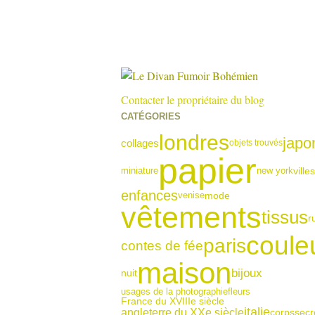
Contacter le propriétaire du blog
CATÉGORIES
londres
japo
collages
objets trouvés
papier
miniature
new york
villes
enfances
venise
mode
vêtements
tissus
r
coule
paris
contes de fée
maison
bijoux
nuit
usages de la photographie
fleurs
France du XVIIIe siècle
italie
angleterre du XXe siècle
corps
secr