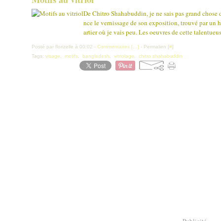
De Chitro Shahabuddin, je ne sais pas grand chose d
nce le vernissage de son exposition, trouvé par un 
artier où je vais peu. Les oeuvres de cette talentueus
Posté par florizelle à 00:02 -
Commentaires [
…
]
- Permalien [
#
]
Tags:
visage
,
motifs
,
bangladesh
,
vitriolage
,
chitro shahabuddin
Publicité