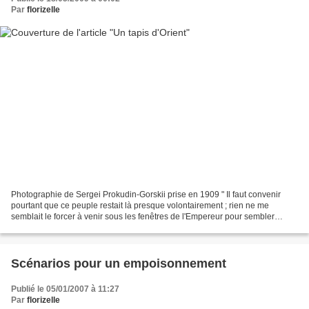
Par
florizelle
Photographie de Sergei Prokudin-Gorskii prise en 1909 " Il faut convenir
pourtant que ce peuple restait là presque volontairement ; rien ne me
semblait le forcer à venir sous les fenêtres de l'Empereur pour sembler
s'amuser ; il s'amusait donc, mais du...
Scénarios pour un empoisonnement
Publié le 05/01/2007 à 11:27
Par
florizelle