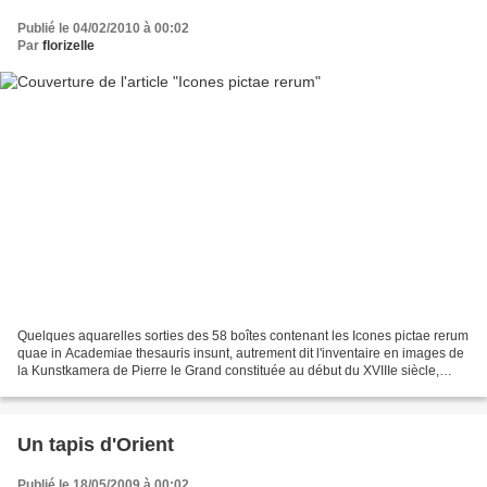
Publié le 04/02/2010 à 00:02
Par
florizelle
Quelques aquarelles sorties des 58 boîtes contenant les Icones pictae rerum
quae in Academiae thesauris insunt, autrement dit l'inventaire en images de
la Kunstkamera de Pierre le Grand constituée au début du XVIIIe siècle,
double de papier de sa collection...
Un tapis d'Orient
Publié le 18/05/2009 à 00:02