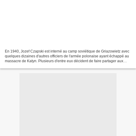
En 1940, Jozef Czapski est interné au camp soviétique de Griazowietz avec
quelques dizaines d'autres officiers de l'armée polonaise ayant échappé au
massacre de Katyn. Plusieurs d'entre eux décident de faire partager aux
autres "ce dont ils se souvenaient...