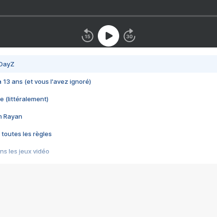
 DayZ
 a 13 ans (et vous l'avez ignoré)
e (littéralement)
im Rayan
 toutes les règles
s les jeux vidéo
us choquant de Rockstar ? - Le scandale BULLY
e plus moche de Steam
du RÊVE tourne au CAUCHEMAR