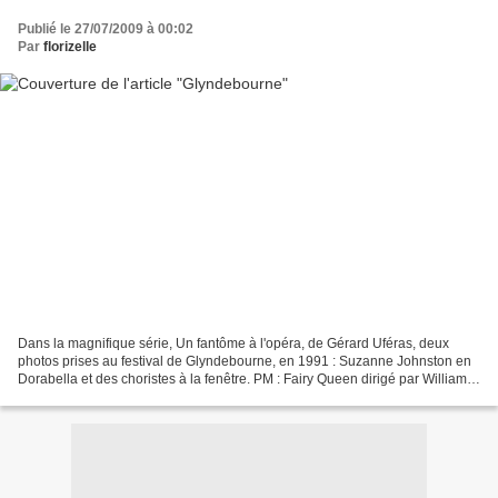
Publié le 27/07/2009 à 00:02
Par
florizelle
Dans la magnifique série, Un fantôme à l'opéra, de Gérard Uféras, deux
photos prises au festival de Glyndebourne, en 1991 : Suzanne Johnston en
Dorabella et des choristes à la fenêtre. PM : Fairy Queen dirigé par William
Christie sera repris en janvier...