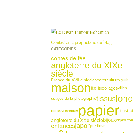
Contacter le propriétaire du blog
CATÉGORIES
contes de fée
angleterre du XIXe
siècle
France du XVIIIe siècle
new york
secret
nuit
maison
italie
collages
villes
lond
tissus
usages de la photographie
papier
illustra
miniature
venise
bijoux
angleterre du XXe siècle
objets tro
japon
enfances
rue
fleurs