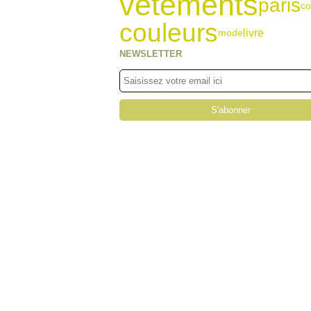
vêtements
paris
co
couleurs
livre
mode
NEWSLETTER