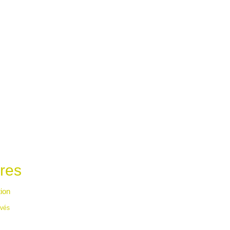
res
tion
uvés