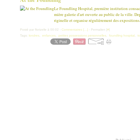
Le Foundling Hospital, première institution consacr
mière galerie d'art ouverte au public de la ville. D
riginelle et organise régulièrement des expositions.
Posté par florizelle à 00:02 -
Commentaires [
…
]
- Permalien [
#
]
Tags:
londres
,
enfances
,
petites possessions personnelles
,
foundling hospital
,
t
Publicité