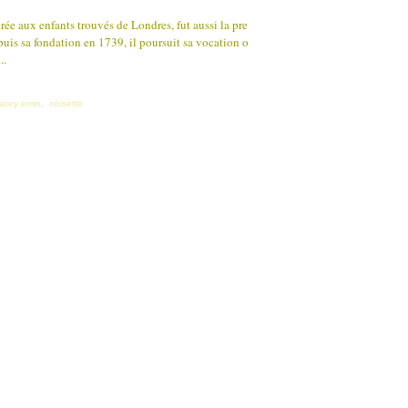
ée aux enfants trouvés de Londres, fut aussi la pre
epuis sa fondation en 1739, il poursuit sa vocation o
..
racey emin
,
noisette