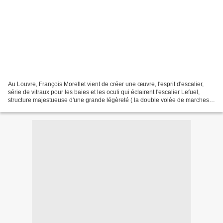
Au Louvre, François Morellet vient de créer une œuvre, l'esprit d'escalier,
série de vitraux pour les baies et les oculi qui éclairent l'escalier Lefuel,
structure majestueuse d'une grande légèreté ( la double volée de marches
repose sur des piliers et...