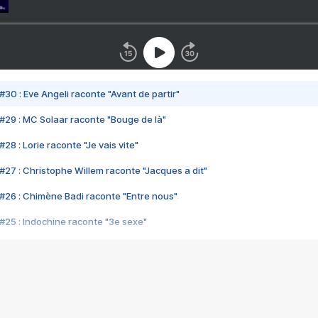
#30 : Eve Angeli raconte "Avant de partir"
#29 : MC Solaar raconte "Bouge de là"
28 : Lorie raconte "Je vais vite"
#27 : Christophe Willem raconte "Jacques a dit"
#26 : Chimène Badi raconte "Entre nous"
#25 : Indochine raconte "3e sexe"
#24 : Zaho raconte "C'est chelou"
#23 : Patrick Bruel raconte "Au café des délices"
#22 : Kyo raconte "Le chemin"