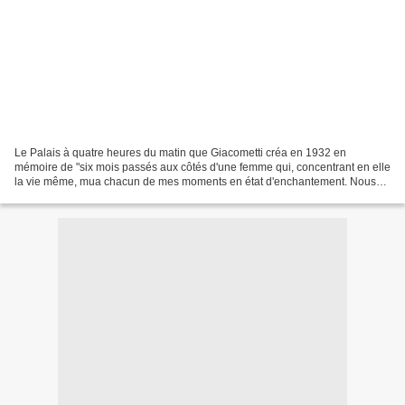
Le Palais à quatre heures du matin que Giacometti créa en 1932 en
mémoire de "six mois passés aux côtés d'une femme qui, concentrant en elle
la vie même, mua chacun de mes moments en état d'enchantement. Nous
construisîmes un fantastique palais dans la...