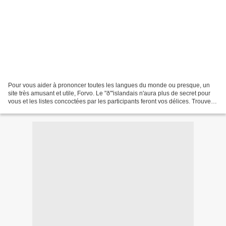
Pour vous aider à prononcer toutes les langues du monde ou presque, un
site très amusant et utile, Forvo. Le "ð"'islandais n'aura plus de secret pour
vous et les listes concoctées par les participants feront vos délices. Trouvez
votre Professeur Higgins...