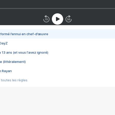
nsformé l’ennui en chef-d’œuvre
 DayZ
 a 13 ans (et vous l'avez ignoré)
e (littéralement)
im Rayan
 toutes les règles
s les jeux vidéo
us choquant de Rockstar ? - Le scandale BULLY
e plus moche de Steam