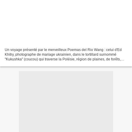
Un voyage présenté par le merveilleux Poemas del Rio Wang : celui d'Ed
Khitry, photographe de mariage ukrainien, dans le tortillard surnommé
"Kukushka" (coucou) qui traverse la Polésie, région de plaines, de forêts,
d'étangs, de tourbières, de lacs et...