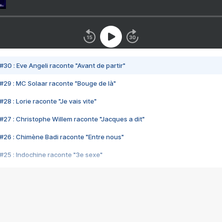
#30 : Eve Angeli raconte "Avant de partir"
#29 : MC Solaar raconte "Bouge de là"
28 : Lorie raconte "Je vais vite"
#27 : Christophe Willem raconte "Jacques a dit"
#26 : Chimène Badi raconte "Entre nous"
#25 : Indochine raconte "3e sexe"
#24 : Zaho raconte "C'est chelou"
#23 : Patrick Bruel raconte "Au café des délices"
#22 : Kyo raconte "Le chemin"