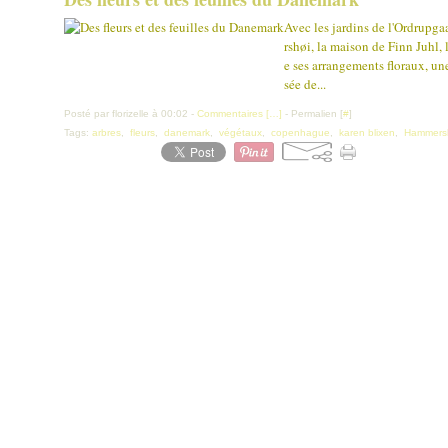
Avec les jardins de l'Ordrupgaa
rshøi, la maison de Finn Juhl,
e ses arrangements floraux, un
sée de...
Posté par florizelle à 00:02 -
Commentaires [
…
]
- Permalien [
#
]
Tags:
arbres
,
fleurs
,
danemark
,
végétaux
,
copenhague
,
karen blixen
,
Hammers