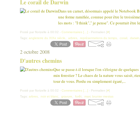
Le corail de Darwin
Dans un carnet, désormais appelé le Notebook B,
une forme ramifiée, connue pour être le troisièm
les mots : "I think"," je pense". Ce pourrait être le
Posté par florizelle à 00:02 -
Commentaires [
…
]
- Permalien [
#
]
Tags:
angleterre du XIXe siècle
,
arbres
,
représentations du temps
,
corail
,
darwin
2 octobre 2008
D'autres chemins
Que se passe-t-il lorsque l'on s'éloigne de quelques
min forestier ? Le chaos de la nature vous saisit, rie
tour de vous. Perdu ou simplement égaré,...
Posté par florizelle à 00:02 -
Commentaires [
…
]
- Permalien [
#
]
Tags:
arbres
,
noir et blanc
,
gravure
,
forêt
,
marc brunier mestas