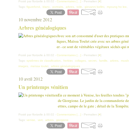
Posté par florizelle à 00:02 -
Commentaires [
…
]
- Permalien [
#
]
Tags:
figurefond
,
blanc
,
portraits
,
arbres
,
toile
,
giovanni bellini
,
myoung ho lee
10 novembre 2012
Arbres généalogiques
Avec son art consommé d'user des pratiques m
fiques, Maïssa Toulet crée avec ses arbres géné
er - ce sont de véritables végétaux séchés qui r
Posté par florizelle à 00:02 -
Commentaires [
…
]
- Permalien [
#
]
Tags:
systèmes de classification
,
herbier
,
collages
,
secret
,
famille
,
arbres
,
muséo
images
,
maïssa toulet
,
arbres généalogiques
10 avril 2012
Un printemps vénitien
En ce moment à Venise, les feuilles tendres "
de Giorgione. Le jardin de la commanderie de l
ettres, campo de le gate ; détail de la Tempête, 
Posté par florizelle à 00:02 -
Commentaires [
…
]
- Permalien [
#
]
Tags:
venise
,
vert
,
arbres
,
giorgione