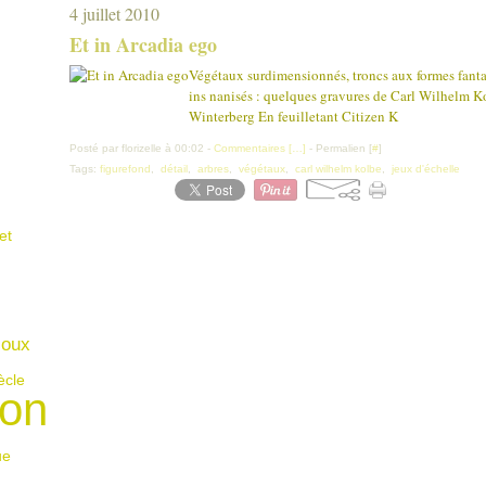
4 juillet 2010
Et in Arcadia ego
Végétaux surdimensionnés, troncs aux formes fantas
ins nanisés : quelques gravures de Carl Wilhelm K
Winterberg En feuilletant Citizen K
Posté par florizelle à 00:02 -
Commentaires [
…
]
- Permalien [
#
]
Tags:
figurefond
,
détail
,
arbres
,
végétaux
,
carl wilhelm kolbe
,
jeux d'échelle
et
joux
ècle
on
ue