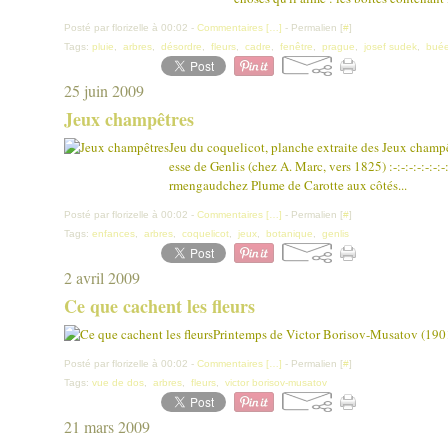
Posté par florizelle à 00:02 -
Commentaires [
…
]
- Permalien [
#
]
Tags:
pluie
,
arbres
,
désordre
,
fleurs
,
cadre
,
fenêtre
,
prague
,
josef sudek
,
bué
25 juin 2009
Jeux champêtres
Jeu du coquelicot, planche extraite des Jeux champêt
esse de Genlis (chez A. Marc, vers 1825) :-:-:-:-:-:-:
rmengaudchez Plume de Carotte aux côtés...
Posté par florizelle à 00:02 -
Commentaires [
…
]
- Permalien [
#
]
Tags:
enfances
,
arbres
,
coquelicot
,
jeux
,
botanique
,
genlis
2 avril 2009
Ce que cachent les fleurs
Printemps de Victor Borisov-Musatov (1901
Posté par florizelle à 00:02 -
Commentaires [
…
]
- Permalien [
#
]
Tags:
vue de dos
,
arbres
,
fleurs
,
victor borisov-musatov
21 mars 2009