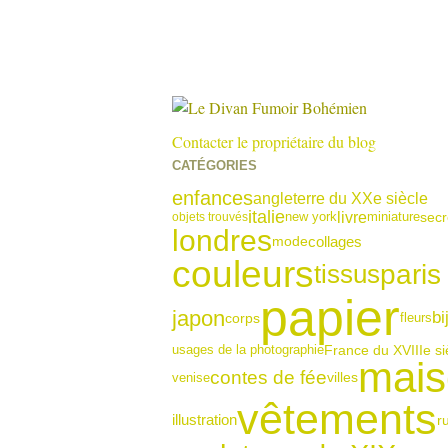
Contacter le propriétaire du blog
CATÉGORIES
enfances
angleterre du XXe siècle
italie
livre
new york
miniature
secr
objets trouvés
londres
collages
mode
couleurs
paris
tissus
papier
japon
bi
corps
fleurs
usages de la photographie
France du XVIIIe si
mais
contes de fée
venise
villes
vêtements
illustration
r