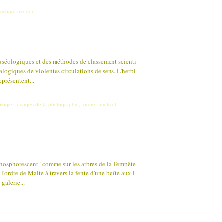
,
richard avedon
uséologiques et des méthodes de classement scienti
alogiques de violentes circulations de sens. L'herbi
eprésentent...
logie
,
usages de la photographie
,
ordre
,
mots et
phosphorescent" comme sur les arbres de la Tempête
'ordre de Malte à travers la fente d'une boîte aux l
galerie...