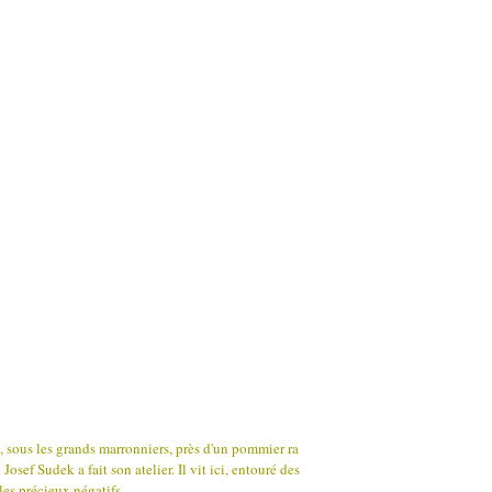
, sous les grands marronniers, près d'un pommier ra
osef Sudek a fait son atelier. Il vit ici, entouré des
les précieux négatifs...