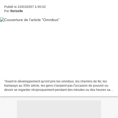
Publié le 22/03/2007 à 00:02
Par
florizelle
"Avant le développement qu'ont pris les omnibus, les chemins de fer, les
tramways au XIXe siècle, les gens n'avaient pas l'occasion de pouvoir ou
devoir se regarder réciproquement pendant des minutes ou des heures sans
se parler".Georg Simmel, Mélanges...