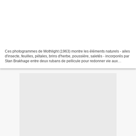
Ces photogrammes de Mothlight (1963) montre les éléments naturels - ailes
d'insecte, feuilles, pétales, brins d'herbe, poussière, saletés - incorporés par
Stan Brakhage entre deux rubans de pellicule pour redonner vie aux
papillons de nuit, brûlés vifs,...