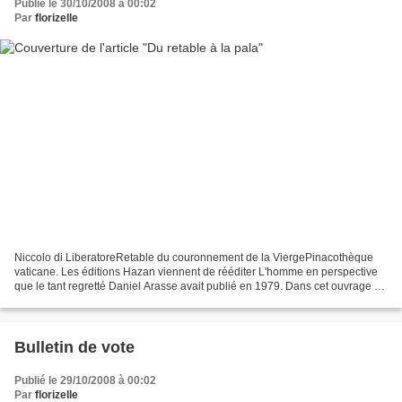
Publié le 30/10/2008 à 00:02
Par
florizelle
Niccolo di LiberatoreRetable du couronnement de la ViergePinacothèque
vaticane. Les éditions Hazan viennent de rééditer L'homme en perspective
que le tant regretté Daniel Arasse avait publié en 1979. Dans cet ouvrage de
commande, où alternent pages d'essai...
Bulletin de vote
Publié le 29/10/2008 à 00:02
Par
florizelle