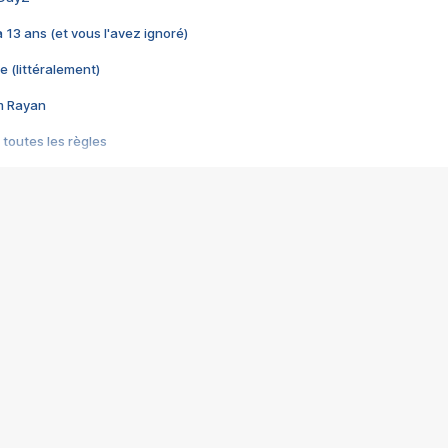
 a 13 ans (et vous l'avez ignoré)
e (littéralement)
im Rayan
 toutes les règles
s les jeux vidéo
us choquant de Rockstar ? - Le scandale BULLY
e plus moche de Steam
du RÊVE tourne au CAUCHEMAR
pendant 8 heures
it… à tort
umiliés par un jeu vidéo
ire - Final Fantasy 8