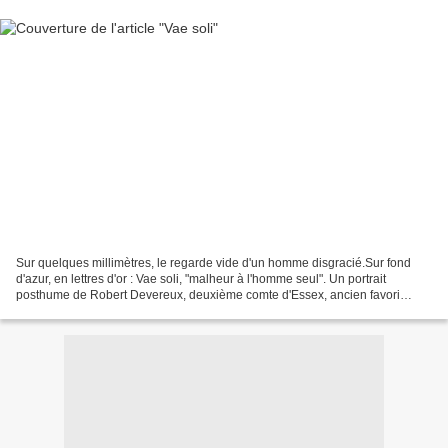
Sur quelques millimètres, le regarde vide d'un homme disgracié.Sur fond
d'azur, en lettres d'or : Vae soli, "malheur à l'homme seul". Un portrait
posthume de Robert Devereux, deuxième comte d'Essex, ancien favori
d'Elizabeth , décapité en 1601 pour haute...