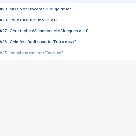
#29 : MC Solaar raconte "Bouge de là"
28 : Lorie raconte "Je vais vite"
#27 : Christophe Willem raconte "Jacques a dit"
#26 : Chimène Badi raconte "Entre nous"
#25 : Indochine raconte "3e sexe"
#24 : Zaho raconte "C'est chelou"
#23 : Patrick Bruel raconte "Au café des délices"
#22 : Kyo raconte "Le chemin"
#21 : Nolwenn Leroy raconte "Cassé"
#20 : Patrick Hernandez raconte "Born to be alive"
#19 : Lorie raconte "Près de moi"
#18 : Michael Jones raconte "A nos actes manqués" (avec Jean-Jacque