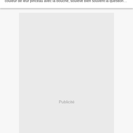
couleur de leur pinceau avec la bouche, soulève bien souvent la question
de savoir si l'on ne court...
Publicité