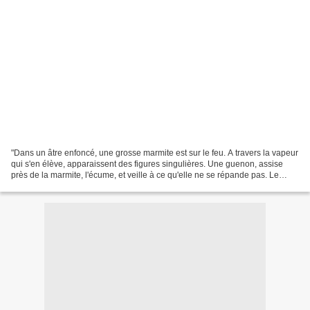
"Dans un âtre enfoncé, une grosse marmite est sur le feu. A travers la vapeur
qui s'en élève, apparaissent des figures singulières. Une guenon, assise
près de la marmite, l'écume, et veille à ce qu'elle ne se répande pas. Le
mâle, avec ses petits, est...