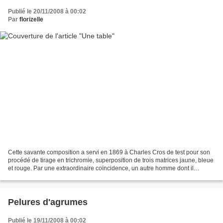
Publié le 20/11/2008 à 00:02
Par
florizelle
Cette savante composition a servi en 1869 à Charles Cros de test pour son
procédé de tirage en trichromie, superposition de trois matrices jaune, bleue
et rouge. Par une extraordinaire coïncidence, un autre homme dont il
ignorait l'existence, Ducos du...
Pelures d'agrumes
Publié le 19/11/2008 à 00:02