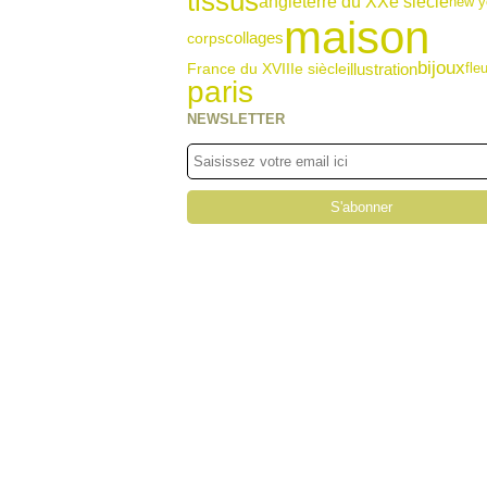
tissus
angleterre du XXe siècle
new y
maison
collages
corps
bijoux
illustration
France du XVIIIe siècle
fle
paris
NEWSLETTER