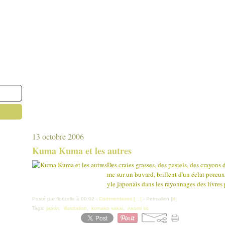
13 octobre 2006
Kuma Kuma et les autres
Des craies grasses, des pastels, des crayons d
me sur un buvard, brillent d'un éclat poreu
yle japonais dans les rayonnages des livres p
Posté par florizelle à 00:02 -
Commentaires [
…
]
- Permalien [
#
]
Tags:
japon
,
illustration
,
komako sakai
,
naomi ito