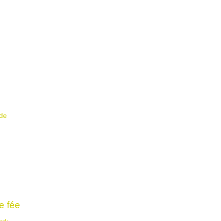
de
e fée