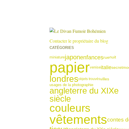
Contacter le propriétaire du blog
CATÉGORIES
japon
enfances
miniature
rue
nuit
papier
italie
venise
secret
mo
londres
villes
objets trouvés
usages de la photographie
angleterre du XIXe
siècle
couleurs
vêtements
contes d