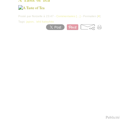
Posté par florizelle à 23:47 -
Commentaires [
…
]
- Permalien [
#
]
Tags:
japon
,
ishii katsuhito
Publicité