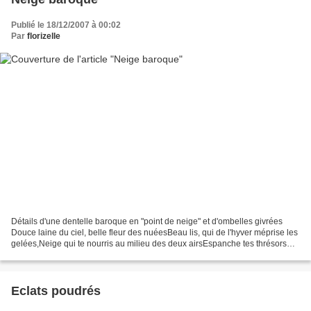
Publié le 18/12/2007 à 00:02
Par
florizelle
Détails d'une dentelle baroque en "point de neige" et d'ombelles givrées
Douce laine du ciel, belle fleur des nuéesBeau lis, qui de l'hyver méprise les
gelées,Neige qui te nourris au milieu des deux airsEspanche tes thrésors
sur ces tristes déserts ;Donne-nous...
Eclats poudrés