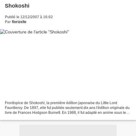
Shokoshi
Publié le 12/12/2007 à 16:02
Par
florizelle
Frontispice de Shokoshi, la première édition japonaise du Little Lord
Fauntleroy. De 1897, elle fut publiée seulement dix ans l'édition originale du
livre de Frances Hodgson Burnett. En 1988, il fut adapté en anime sous le
titre de Shokoshi Ceddie. Même...