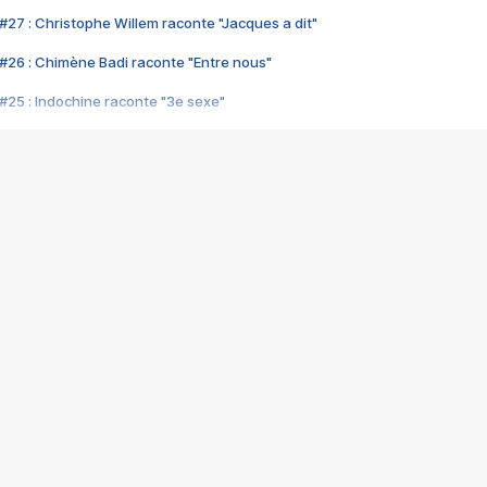
#27 : Christophe Willem raconte "Jacques a dit"
#26 : Chimène Badi raconte "Entre nous"
#25 : Indochine raconte "3e sexe"
#24 : Zaho raconte "C'est chelou"
#23 : Patrick Bruel raconte "Au café des délices"
#22 : Kyo raconte "Le chemin"
#21 : Nolwenn Leroy raconte "Cassé"
#20 : Patrick Hernandez raconte "Born to be alive"
#19 : Lorie raconte "Près de moi"
#18 : Michael Jones raconte "A nos actes manqués" (avec Jean-Jacque
#17 : Khaled raconte "Aïcha"
#16 : Corneille raconte "Parce qu'on vient de loin"