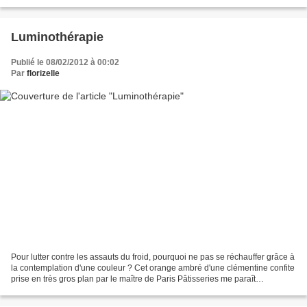
à coudre ces rectangles harmonieux...
Luminothérapie
Publié le 08/02/2012 à 00:02
Par
florizelle
Pour lutter contre les assauts du froid, pourquoi ne pas se réchauffer grâce à
la contemplation d'une couleur ? Cet orange ambré d'une clémentine confite
prise en très gros plan par le maître de Paris Pâtisseries me paraît
parfaitement adapté. Je vous...