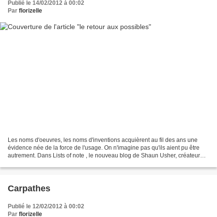
Publié le 14/02/2012 à 00:02
Par
florizelle
Les noms d'oeuvres, les noms d'inventions acquièrent au fil des ans une
évidence née de la force de l'usage. On n'imagine pas qu'ils aient pu être
autrement. Dans Lists of note , le nouveau blog de Shaun Usher, créateur
des excellents Letterheady et Letters...
Carpathes
Publié le 12/02/2012 à 00:02
Par
florizelle