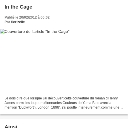
In the Cage
Publié le 20/02/2012 à 00:02
Par
florizelle
Je dois dire que lorsque j'ai découvert cette couverture du roman d'Henry
James parmi les toujours étonnantes Couleurs de Yama Bato avec la
mention "Duckworth, London, 1898", j'ai pouffé intérieurement comme une
pimbêche en me disant qu'il s'agissait...
Ainsi