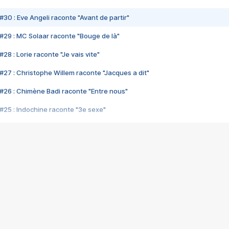
#30 : Eve Angeli raconte "Avant de partir"
#29 : MC Solaar raconte "Bouge de là"
28 : Lorie raconte "Je vais vite"
#27 : Christophe Willem raconte "Jacques a dit"
#26 : Chimène Badi raconte "Entre nous"
#25 : Indochine raconte "3e sexe"
#24 : Zaho raconte "C'est chelou"
#23 : Patrick Bruel raconte "Au café des délices"
#22 : Kyo raconte "Le chemin"
#21 : Nolwenn Leroy raconte "Cassé"
#20 : Patrick Hernandez raconte "Born to be alive"
#19 : Lorie raconte "Près de moi"