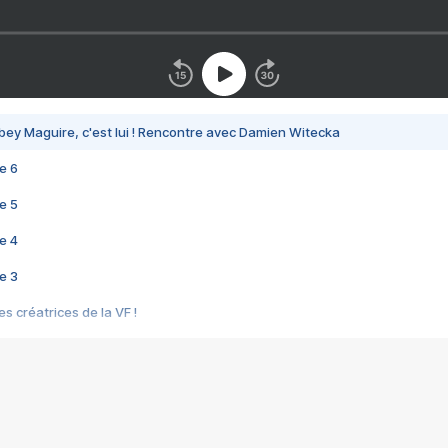
bey Maguire, c'est lui ! Rencontre avec Damien Witecka
e 6
e 5
e 4
e 3
s créatrices de la VF !
e 2
e 1
e Mektoub My Love arrive enfin ! Rencontre avec Shaïn Boumedine et Sal