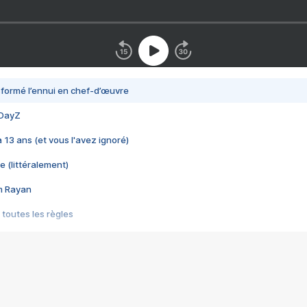
nsformé l’ennui en chef-d’œuvre
 DayZ
 a 13 ans (et vous l'avez ignoré)
e (littéralement)
im Rayan
 toutes les règles
s les jeux vidéo
us choquant de Rockstar ? - Le scandale BULLY
e plus moche de Steam