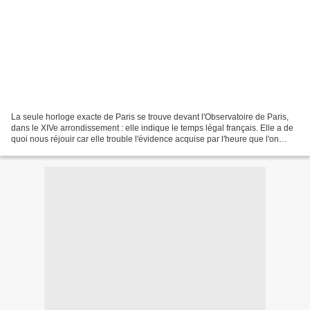
La seule horloge exacte de Paris se trouve devant l'Observatoire de Paris,
dans le XIVe arrondissement : elle indique le temps légal français. Elle a de
quoi nous réjouir car elle trouble l'évidence acquise par l'heure que l'on
consulte à sa montre ou...