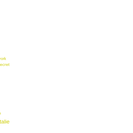
york
ecret
e
italie