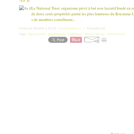
Le National Trust, organisme privé à but non lucratif fondé en e
de deux cents propriétés parmi les plus fameuses du Royaume-Uni 
s de membres contribuent...
Posté par florizelle à 00:02 -
Commentaires [
…
]
- Permalien [
#
]
Tags:
virginia woolf
,
domestiques
,
angleterre
,
Monk's House
,
national trust
Publicité