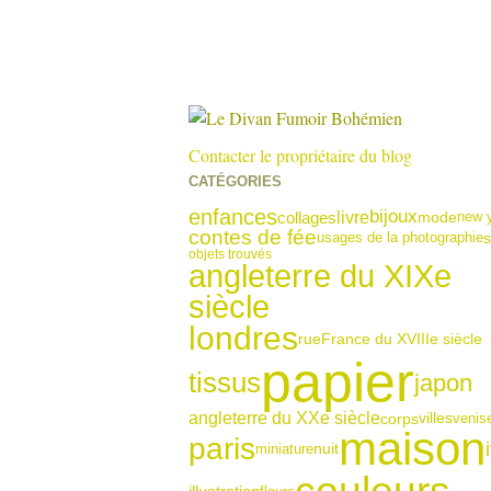
Contacter le propriétaire du blog
CATÉGORIES
enfances
bijoux
collages
livre
new 
mode
contes de fée
usages de la photographie
s
objets trouvés
angleterre du XIXe
siècle
londres
rue
France du XVIIIe siècle
papier
tissus
japon
angleterre du XXe siècle
corps
venis
villes
maison
paris
miniature
nuit