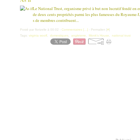
Le National Trust, organisme privé à but non lucratif fondé en e
de deux cents propriétés parmi les plus fameuses du Royaume-Uni 
s de membres contribuent...
Posté par florizelle à 00:02 -
Commentaires [
…
]
- Permalien [
#
]
Tags:
virginia woolf
,
domestiques
,
angleterre
,
Monk's House
,
national trust
Publicité