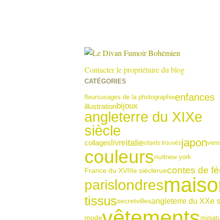
Contacter le propriétaire du blog
CATÉGORIES
enfances
fleurs
usages de la photographie
bijoux
illustration
angleterre du XIXe
siècle
japon
italie
collages
livre
veni
objets trouvés
couleurs
new york
nuit
contes de fé
France du XVIIIe siècle
rue
maiso
londres
paris
tissus
angleterre du XXe s
secret
villes
vêtements
miniat
mode