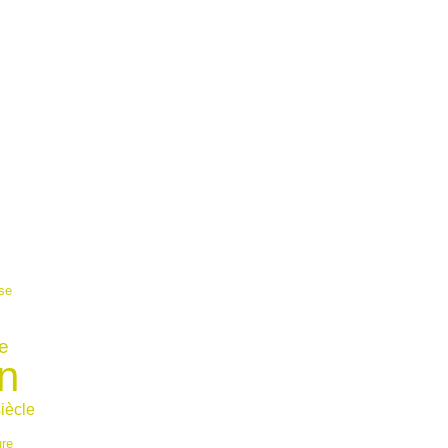
se
e
n
iècle
ure