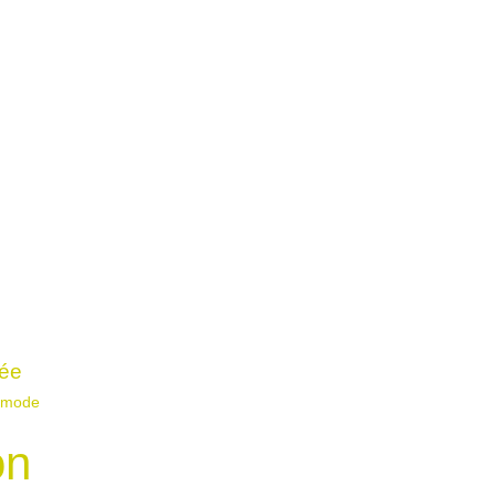
fée
mode
on