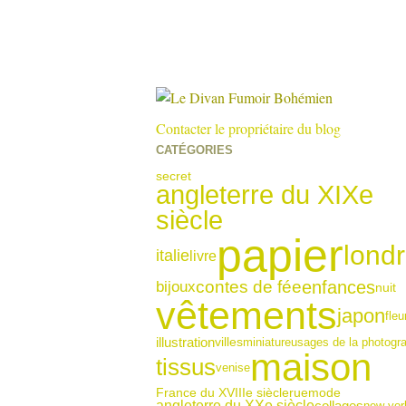
Contacter le propriétaire du blog
CATÉGORIES
secret
angleterre du XIXe
siècle
papier
lond
italie
livre
contes de fée
enfances
bijoux
nuit
vêtements
japon
fleu
illustration
miniature
usages de la photogr
villes
maison
tissus
venise
France du XVIIIe siècle
rue
mode
angleterre du XXe siècle
collages
new yor