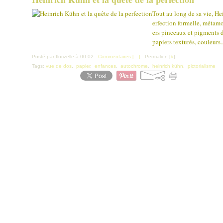
Tout au long de sa vie, He
erfection formelle, métamo
ers pinceaux et pigments d
papiers texturés, couleurs..
Posté par florizelle à 00:02 -
Commentaires [
…
]
- Permalien [
#
]
Tags:
vue de dos
,
papier
,
enfances
,
autochrome
,
heinrich kühn
,
pictorialisme