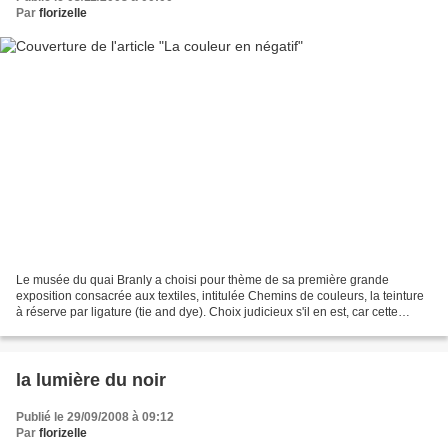
Par
florizelle
Le musée du quai Branly a choisi pour thème de sa première grande
exposition consacrée aux textiles, intitulée Chemins de couleurs, la teinture
à réserve par ligature (tie and dye). Choix judicieux s'il en est, car cette
technique, à laquelle on ne peut...
la lumière du noir
Publié le 29/09/2008 à 09:12
Par
florizelle