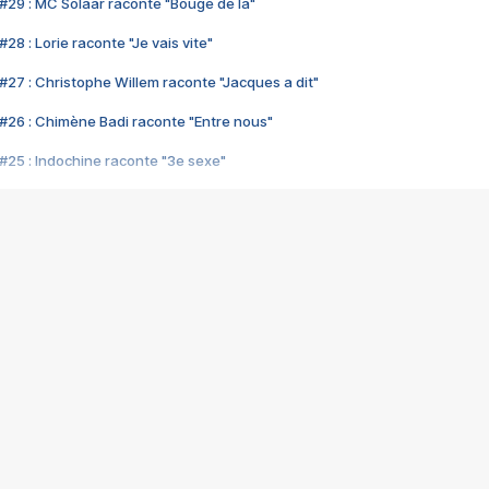
#29 : MC Solaar raconte "Bouge de là"
28 : Lorie raconte "Je vais vite"
#27 : Christophe Willem raconte "Jacques a dit"
#26 : Chimène Badi raconte "Entre nous"
#25 : Indochine raconte "3e sexe"
#24 : Zaho raconte "C'est chelou"
#23 : Patrick Bruel raconte "Au café des délices"
#22 : Kyo raconte "Le chemin"
#21 : Nolwenn Leroy raconte "Cassé"
#20 : Patrick Hernandez raconte "Born to be alive"
#19 : Lorie raconte "Près de moi"
#18 : Michael Jones raconte "A nos actes manqués" (avec Jean-Jacque
#17 : Khaled raconte "Aïcha"