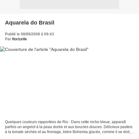
Aquarela do Brasil
Publié le 08/08/2008 à 09:43
Par
florizelle
Quelques couleurs rapportées de Rio : Dans cette niche bleue, apparaît
parfois un angelot à la peau dorée et aux boucles douces. Délicieux pasteis
à la tomate séchée et au fromage, bière Bohemia glacée, comme il se doit,
au Bar do Mineiro à Santa Teresa...