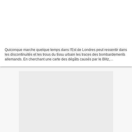
Quiconque marche quelque temps dans l'Est de Londres peut ressentir dans
les discontinuités et les trous du tissu urbain les traces des bombardements
allemands. En cherchant une carte des dégâts causés par le Blitz,
j'imaginais trouver de vastes zones...