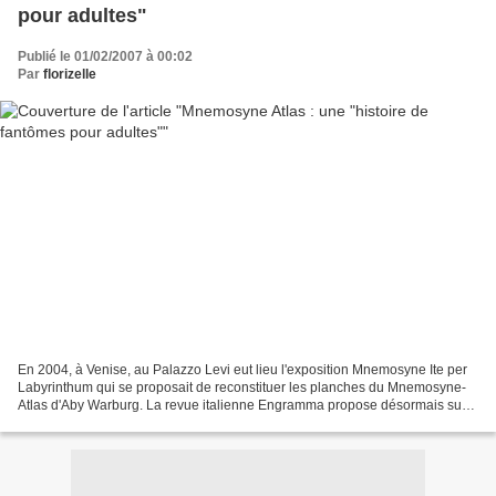
pour adultes"
Publié le 01/02/2007 à 00:02
Par
florizelle
En 2004, à Venise, au Palazzo Levi eut lieu l'exposition Mnemosyne Ite per
Labyrinthum qui se proposait de reconstituer les planches du Mnemosyne-
Atlas d'Aby Warburg. La revue italienne Engramma propose désormais sur
son site une vision détaillée de chaque...