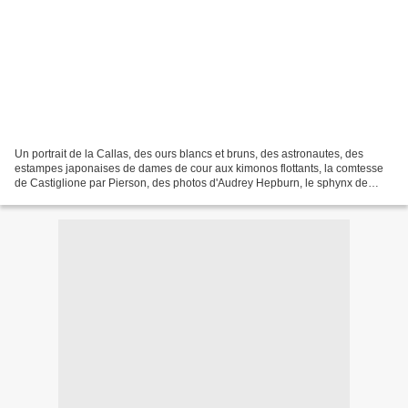
Un portrait de la Callas, des ours blancs et bruns, des astronautes, des
estampes japonaises de dames de cour aux kimonos flottants, la comtesse
de Castiglione par Pierson, des photos d'Audrey Hepburn, le sphynx de
Gizeh, des gravures de sultans turcs...