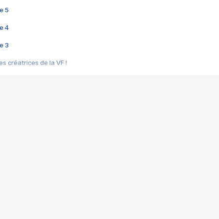
e 5
e 4
e 3
s créatrices de la VF !
e 2
e 1
e Mektoub My Love arrive enfin ! Rencontre avec Shaïn Boumedine et Sal
i : après Toni en famille
elle réalise le bouleversant Dites lui que je l'aime
ais ! Rencontre autour de Vie privée de Rebecca Zlotowski
 de Marguerite, Grave... Rencontre avec Ella Rumpf
 Les Rêveurs, un film intime sur la santé mentale