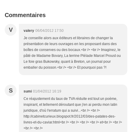
Commentaires
V
valery
06/04/2012 17:50
Je conseille alors aux éditeurs et libraires de changer la
présentation de leurs ouvrages en les proposant dans des
boîtes de conserves ou des bocaux.<br /> <br /> Imaginez, le
pâté de Madame Bovary, La terrine Pléïade Marcel Proust ou
Le foie gras Bukowsky, quant à Breton, un journal pour
emballer du poisson.<br /> <br /> Et pourquoi pas ?!
S
sumi
01/04/2012 16:19
Ce réajustement du taux de TVA réduite est tout un poème,
inspirant, et tellement déroutant que j'en ai perdu mon latin
juridique, d'où l'erratum qui a suivi...<br /> <br />
http://cabinetcurieux.blogspot.fr/2012/03/des-patates-des-
livres-et-du-caviar.html<br /> <br /> <br /> <br /> et<br /> <br />
<br /> <br />