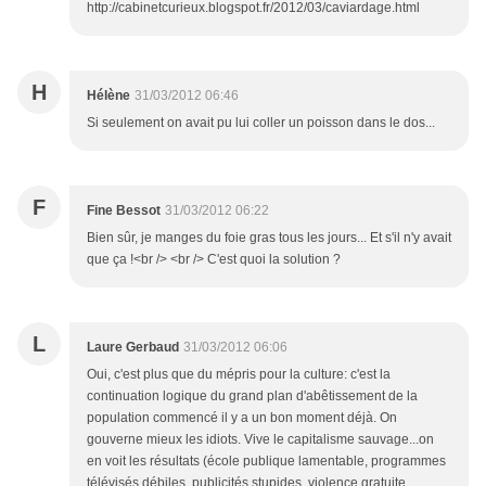
http://cabinetcurieux.blogspot.fr/2012/03/caviardage.html
H
Hélène
31/03/2012 06:46
Si seulement on avait pu lui coller un poisson dans le dos...
F
Fine Bessot
31/03/2012 06:22
Bien sûr, je manges du foie gras tous les jours... Et s'il n'y avait
que ça !<br /> <br /> C'est quoi la solution ?
L
Laure Gerbaud
31/03/2012 06:06
Oui, c'est plus que du mépris pour la culture: c'est la
continuation logique du grand plan d'abêtissement de la
population commencé il y a un bon moment déjà. On
gouverne mieux les idiots. Vive le capitalisme sauvage...on
en voit les résultats (école publique lamentable, programmes
télévisés débiles, publicités stupides, violence gratuite