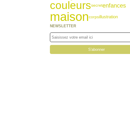
couleurs
enfances
secret
maison
illustration
corps
NEWSLETTER