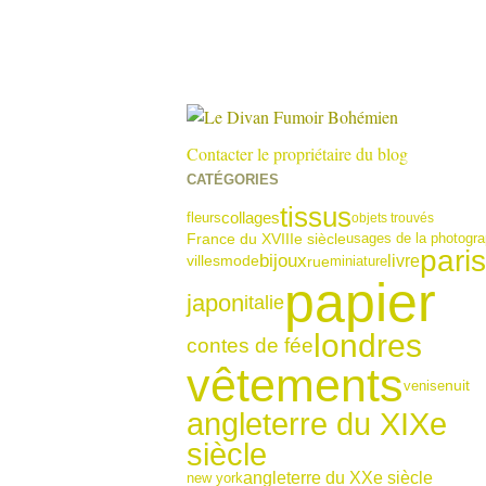
Contacter le propriétaire du blog
CATÉGORIES
tissus
collages
fleurs
objets trouvés
France du XVIIIe siècle
usages de la photogra
paris
bijoux
livre
rue
miniature
villes
mode
papier
japon
italie
londres
contes de fée
vêtements
venise
nuit
angleterre du XIXe
siècle
angleterre du XXe siècle
new york