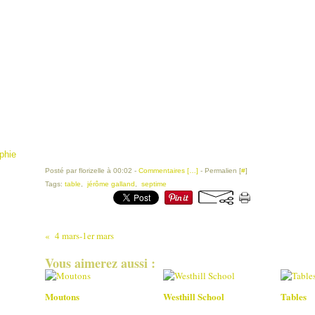
phie
Posté par florizelle à 00:02 -
Commentaires [
…
]
- Permalien [
#
]
Tags:
table
,
jérôme galland
,
septime
4 mars-1er mars
Vous aimerez aussi :
Moutons
Westhill School
Tables