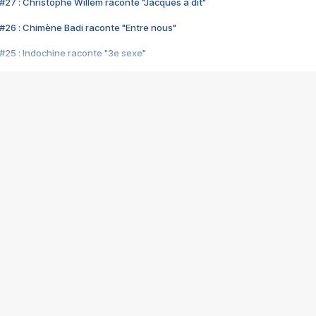
#27 : Christophe Willem raconte "Jacques a dit"
#26 : Chimène Badi raconte "Entre nous"
#25 : Indochine raconte "3e sexe"
#24 : Zaho raconte "C'est chelou"
#23 : Patrick Bruel raconte "Au café des délices"
#22 : Kyo raconte "Le chemin"
#21 : Nolwenn Leroy raconte "Cassé"
#20 : Patrick Hernandez raconte "Born to be alive"
#19 : Lorie raconte "Près de moi"
#18 : Michael Jones raconte "A nos actes manqués" (avec Jean-Jacque
#17 : Khaled raconte "Aïcha"
#16 : Corneille raconte "Parce qu'on vient de loin"
#15 : Indochine raconte "L'aventurier"