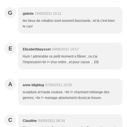
G
galette
18/06/2011 16:11
les lieux de création sont souvent fascinants...et là c'est bien
le cas!
E
Elisabethbaysset
09/06/2011 14:57
Hum ! admirable ce petit moment a flâner , ou j'ai
l'impression<br /> d'un ordre , et pour cause ... EB
A
anne bligblog
07/06/2011 15:50
sculpture et haute couture. <br /> charmant mélange des
genres; <br /> mariage absolument réussi je trouve.
C
Claudine
04/06/2011 06:34