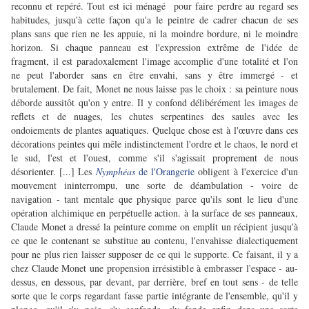
reconnu et repéré. Tout est ici ménagé pour faire perdre au regard ses
habitudes, jusqu'à cette façon qu'a le peintre de cadrer chacun de ses
plans sans que rien ne les appuie, ni la moindre bordure, ni le moindre
horizon. Si chaque panneau est l'expression extrême de l'idée de
fragment, il est paradoxalement l'image accomplie d'une totalité et l'on
ne peut l'aborder sans en être envahi, sans y être immergé - et
brutalement. De fait, Monet ne nous laisse pas le choix : sa peinture nous
déborde aussitôt qu'on y entre. Il y confond délibérément les images de
reflets et de nuages, les chutes serpentines des saules avec les
ondoiements de plantes aquatiques. Quelque chose est à l'œuvre dans ces
décorations peintes qui mêle indistinctement l'ordre et le chaos, le nord et
le sud, l'est et l'ouest, comme s'il s'agissait proprement de nous
désorienter. [...] Les
Nymphéas
de l'Orangerie
obligent à l'exercice d'un
mouvement ininterrompu, une sorte de déambulation - voire de
navigation - tant mentale que physique parce qu'ils sont le lieu d'une
opération alchimique en perpétuelle action. à la surface de ses panneaux,
Claude Monet a dressé la peinture comme on emplit un récipient jusqu'à
ce que le contenant se substitue au contenu, l'envahisse dialectiquement
pour ne plus rien laisser supposer de ce qui le supporte. Ce faisant, il y a
chez Claude Monet une propension irrésistible à embrasser l'espace - au-
dessus, en dessous, par devant, par derrière, bref en tout sens - de telle
sorte que le corps regardant fasse partie intégrante de l'ensemble, qu'il y