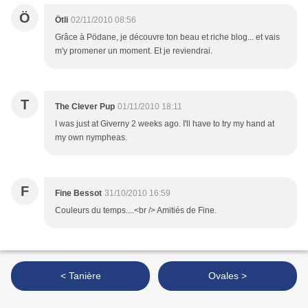
Ö
Ötli
02/11/2010 08:56
Grâce à Pödane, je découvre ton beau et riche blog... et vais
m'y promener un moment. Et je reviendrai.
T
The Clever Pup
01/11/2010 18:11
I was just at Giverny 2 weeks ago. I'll have to try my hand at
my own nympheas.
F
Fine Bessot
31/10/2010 16:59
Couleurs du temps....<br /> Amitiés de Fine.
< Tanière
Ovales >