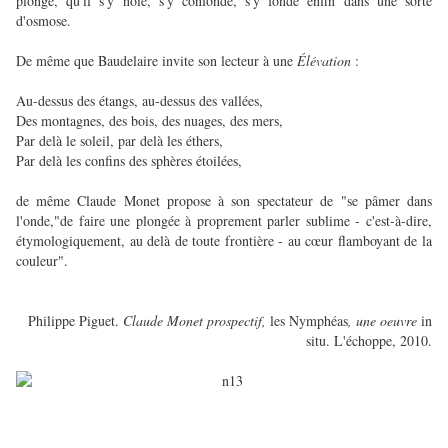
plonge, qu'il s'y noie, s'y confonde, s'y fonde enfin dans une sorte
d'osmose.
De même que Baudelaire invite son lecteur à une
Élévation
:
Au-dessus des étangs, au-dessus des vallées,
Des montagnes, des bois, des nuages, des mers,
Par delà le soleil, par delà les éthers,
Par delà les confins des sphères étoilées,
de même Claude Monet propose à son spectateur de "se pâmer dans
l'onde,"de faire une plongée à proprement parler sublime - c'est-à-dire,
étymologiquement, au delà de toute frontière - au cœur flamboyant de la
couleur".
Philippe Piguet.
Claude Monet prospectif,
les Nymphéas
, une oeuvre
in
situ. L'échoppe, 2010.