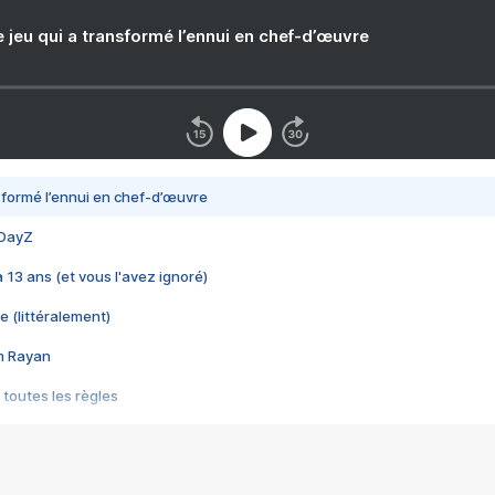
e jeu qui a transformé l’ennui en chef-d’œuvre
nsformé l’ennui en chef-d’œuvre
 DayZ
 a 13 ans (et vous l'avez ignoré)
e (littéralement)
im Rayan
 toutes les règles
s les jeux vidéo
us choquant de Rockstar ? - Le scandale BULLY