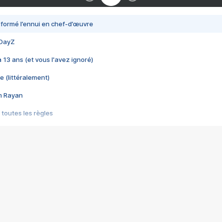
nsformé l’ennui en chef-d’œuvre
 DayZ
 a 13 ans (et vous l'avez ignoré)
e (littéralement)
im Rayan
 toutes les règles
s les jeux vidéo
us choquant de Rockstar ? - Le scandale BULLY
e plus moche de Steam
du RÊVE tourne au CAUCHEMAR
pendant 8 heures
it… à tort