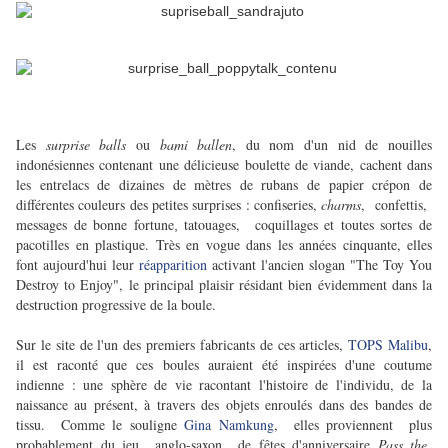
Les
surprise balls
ou
bami ballen
, du nom d'un nid de nouilles
indonésiennes contenant une délicieuse boulette de viande, cachent dans
les entrelacs de dizaines de mètres de rubans de papier crépon de
différentes couleurs des petites surprises : confiseries,
charms
, confettis,
messages de bonne fortune
tatouages, coquillages et toutes sortes de
,
pacotilles en plastique. Très en vogue dans les années cinquante, elles
font aujourd'hui leur
réapparition
activant l'ancien slogan "The Toy You
Destroy to Enjoy", le principal plaisir résidant bien évidemment dans la
destruction progressive de la boule.
Sur le site de l'un des premiers fabricants de ces articles,
TOPS Malibu
,
il est raconté que ces boules auraient été inspirées d'une coutume
indienne : une sphère de vie racontant l'histoire de l'individu, de la
naissance au présent, à travers des objets enroulés dans des bandes de
tissu. Comme le souligne
Gina Namkung
, elles proviennent plus
probablement du jeu anglo-saxon de fêtes d'anniversaire
Pass the