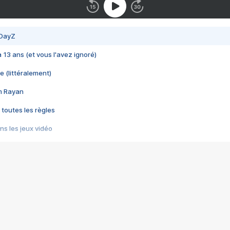
 DayZ
 a 13 ans (et vous l'avez ignoré)
e (littéralement)
im Rayan
 toutes les règles
s les jeux vidéo
us choquant de Rockstar ? - Le scandale BULLY
e plus moche de Steam
du RÊVE tourne au CAUCHEMAR
pendant 8 heures
it… à tort