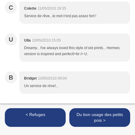
C
Colette
11/05/2010 19:35
Service de rêve...le mot n'est pas assez fort !
U
Ulla
10/05/2010 15:05
Dreamy... I've always loved this style of old prints... Hermes
version is inspired and perfect!<br /> U.
B
Bridget
10/05/2010 09:04
Un service de rève!...
< Refuges
Du bon usage des petits
pois >