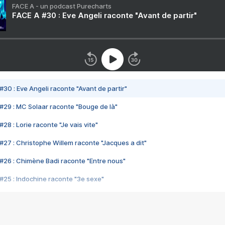
FACE A - un podcast Purecharts
FACE A #30 : Eve Angeli raconte "Avant de partir"
#30 : Eve Angeli raconte "Avant de partir"
#29 : MC Solaar raconte "Bouge de là"
28 : Lorie raconte "Je vais vite"
#27 : Christophe Willem raconte "Jacques a dit"
#26 : Chimène Badi raconte "Entre nous"
#25 : Indochine raconte "3e sexe"
#24 : Zaho raconte "C'est chelou"
#23 : Patrick Bruel raconte "Au café des délices"