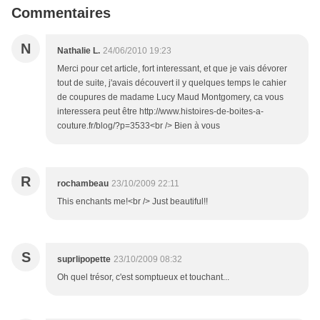
Commentaires
N
Nathalie L.
24/06/2010 19:23
Merci pour cet article, fort interessant, et que je vais dévorer
tout de suite, j'avais découvert il y quelques temps le cahier
de coupures de madame Lucy Maud Montgomery, ca vous
interessera peut être http://www.histoires-de-boites-a-
couture.fr/blog/?p=3533<br /> Bien à vous
R
rochambeau
23/10/2009 22:11
This enchants me!<br /> Just beautiful!!
S
suprlipopette
23/10/2009 08:32
Oh quel trésor, c'est somptueux et touchant...