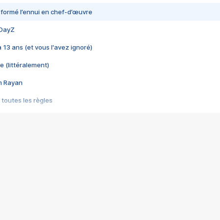
nsformé l’ennui en chef-d’œuvre
 DayZ
 a 13 ans (et vous l'avez ignoré)
e (littéralement)
im Rayan
 toutes les règles
s les jeux vidéo
us choquant de Rockstar ? - Le scandale BULLY
e plus moche de Steam
du RÊVE tourne au CAUCHEMAR
pendant 8 heures
it… à tort