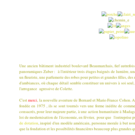
Une ancien bâtiment industriel boulevard Beaumarchais, fief autrefois 
panoramiques Zuber : à l'intérieur trois étages baignés de lumière, une 
un fleuriste, une parfumerie des robes pour petites et grandes filles, de
d'ambiances, où chaque détail semble constituer un univers à soi seul
l'arrogance agressive de Colette.
C'est
merci
, la nouvelle aventure de Bernard et Marie-France Cohen. A
fondée en 1975 , ils se sont tournés vers une forme inédite de comme
consacrés, pour leur majeure partie, à une action humanitaire à Madagasc
loi de modernisation de l'économie, en février, pour que l'entreprise p
de dotation
, inspiré d'un modèle américain, personne morale à but non
que la fondation et les possibilités financières beaucoup plus grandes qu