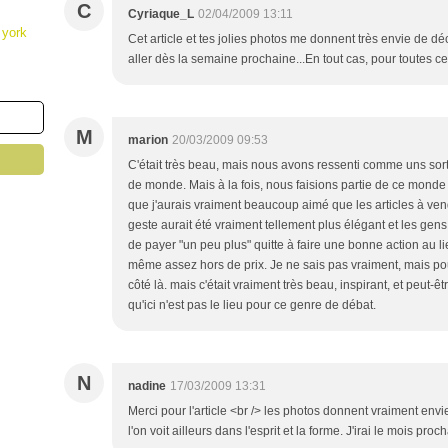
C
Cyriaque_L
02/04/2009 13:11
 york
Cet article et tes jolies photos me donnent très envie de d
aller dès la semaine prochaine...En tout cas, pour toutes c
M
marion
20/03/2009 09:53
C'était très beau, mais nous avons ressenti comme uns sorte
de monde. Mais à la fois, nous faisions partie de ce monde 
que j'aurais vraiment beaucoup aimé que les articles à vendr
geste aurait été vraiment tellement plus élégant et les g
de payer "un peu plus" quitte à faire une bonne action au li
même assez hors de prix. Je ne sais pas vraiment, mais pou
côté là. mais c'était vraiment très beau, inspirant, et peut-êtr
qu'ici n'est pas le lieu pour ce genre de débat.
N
nadine
17/03/2009 13:31
Merci pour l'article <br /> les photos donnent vraiment envie 
l'on voit ailleurs dans l'esprit et la forme. J'irai le mois proc