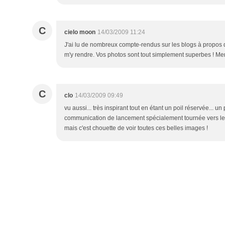
C
cielo moon
14/03/2009 11:24
J'ai lu de nombreux compte-rendus sur les blogs à propos 
m'y rendre. Vos photos sont tout simplement superbes ! Merc
C
clo
14/03/2009 09:49
vu aussi... très inspirant tout en étant un poil réservée... un
communication de lancement spécialement tournée vers les 
mais c'est chouette de voir toutes ces belles images !