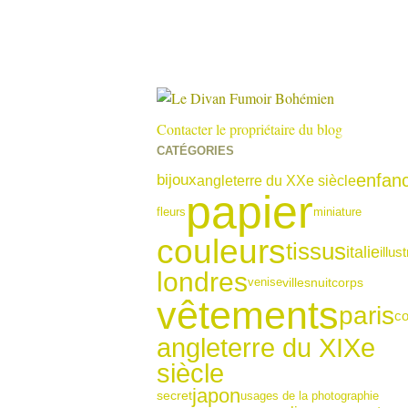
Contacter le propriétaire du blog
CATÉGORIES
enfan
bijoux
angleterre du XXe siècle
papier
fleurs
miniature
couleurs
tissus
italie
illus
londres
venise
corps
villes
nuit
vêtements
paris
co
angleterre du XIXe
siècle
japon
usages de la photographie
secret