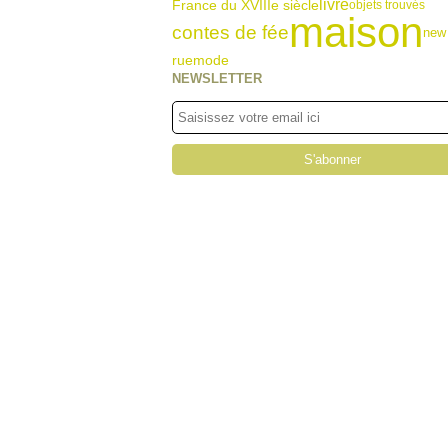
livre
France du XVIIIe siècle
objets trouvés
maison
contes de fée
new
rue
mode
NEWSLETTER