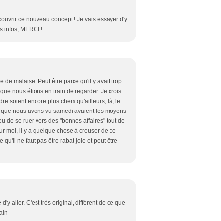
écouvrir ce nouveau concept ! Je vais essayer d'y
es infos, MERCI !
 de malaise. Peut être parce qu'il y avait trop
que nous étions en train de regarder. Je crois
e soient encore plus chers qu'ailleurs, là, le
ens que nous avons vu samedi avaient les moyens
eu de se ruer vers des "bonnes affaires" tout de
r moi, il y a quelque chose à creuser de ce
e qu'il ne faut pas être rabat-joie et peut être
d'y aller. C'est très original, différent de ce que
hain