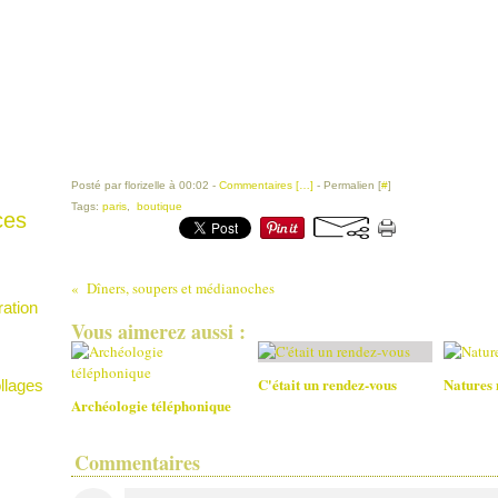
Posté par florizelle à 00:02 -
Commentaires [
…
]
- Permalien [
#
]
Tags:
paris
,
boutique
ces
Dîners, soupers et médianoches
tration
Vous aimerez aussi :
C'était un rendez-vous
Natures 
llages
Archéologie téléphonique
Commentaires