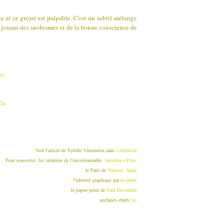
ace et ce projet est palpable. C'est un subtil mélange
ps, jouant des snobismes et de la bonne conscience de
Voir l'article de Sybille Vincendon dans
Libération
Pour mascottes, les créatures de l'incontournable
Apolline à Paris
le Paris de
Vanessa Atlan
l'identité graphique par
be-pôles
le papier peint de
Gaël Davrinche
quelques objets
ici