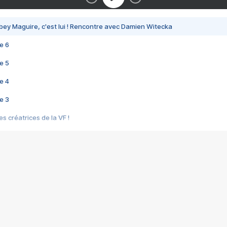
bey Maguire, c'est lui ! Rencontre avec Damien Witecka
e 6
e 5
e 4
e 3
s créatrices de la VF !
e 2
e 1
e Mektoub My Love arrive enfin ! Rencontre avec Shaïn Boumedine et Sal
i : après Toni en famille
elle réalise le bouleversant Dites lui que je l'aime