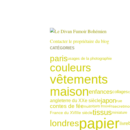
Contacter le propriétaire du blog
CATÉGORIES
paris
usages de la photographie
couleurs
vêtements
maison
enfances
collages
c
japon
angleterre du XXe siècle
rue
contes de fée
nuit
secret
mo
objets trouvés
tissus
France du XVIIIe siècle
miniature
papier
londres
livre