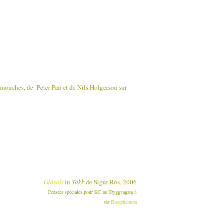
mouches, de Peter Pan et de Nils Holgerson sur
Glósóli
in
Takk
de Sigur Rós, 2006
Pensées spéciales pour KC au Tryggvagata 8
via
Bioephemera