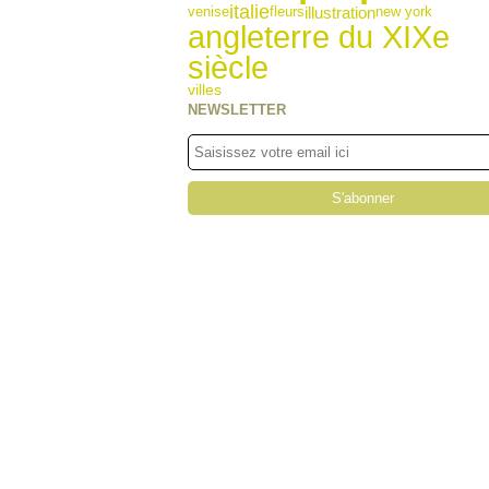
italie
illustration
venise
fleurs
new york
angleterre du XIXe
siècle
villes
NEWSLETTER