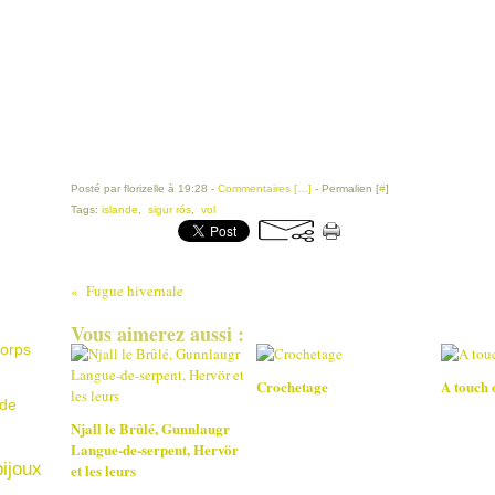
Posté par florizelle à 19:28 -
Commentaires [
…
]
- Permalien [
#
]
Tags:
islande
,
sigur rós
,
vol
Fugue hivernale
Vous aimerez aussi :
orps
Crochetage
A touch 
de
Njall le Brûlé, Gunnlaugr
Langue-de-serpent, Hervör
bijoux
et les leurs