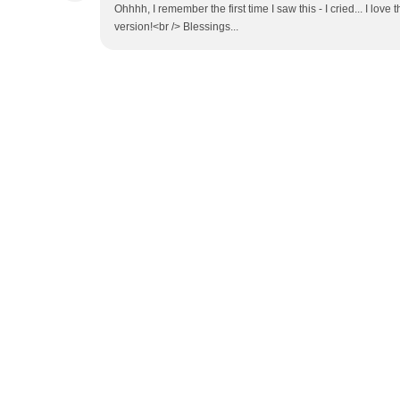
Ohhhh, I remember the first time I saw this - I cried... I love 
version!<br /> Blessings...