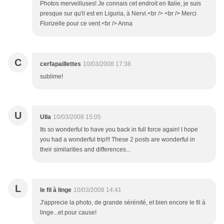
Photos merveilluses! Je connais cet endroit en Italie, je suis
presque sur qu'il est en Liguria, à Nervi.<br /> <br /> Merci
Florizelle pour ce vent.<br /> Anna
C
cerfapaillettes
10/03/2008 17:38
sublime!
U
Ulla
10/03/2008 15:05
Its so wonderful to have you back in full force again! I hope
you had a wonderful trip!!! These 2 posts are wonderful in
their similarities and differences...
L
le fil à linge
10/03/2008 14:41
J'apprecie la photo, de grande sérénité, et bien encore le fil à
linge...et pour cause!