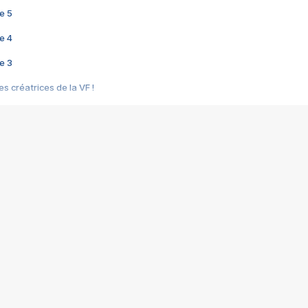
e 5
e 4
e 3
s créatrices de la VF !
e 2
e 1
e Mektoub My Love arrive enfin ! Rencontre avec Shaïn Boumedine et Sal
i : après Toni en famille
elle réalise le bouleversant Dites lui que je l'aime
ais ! Rencontre autour de Vie privée de Rebecca Zlotowski
 de Marguerite, Grave... Rencontre avec Ella Rumpf
 Les Rêveurs, un film intime sur la santé mentale