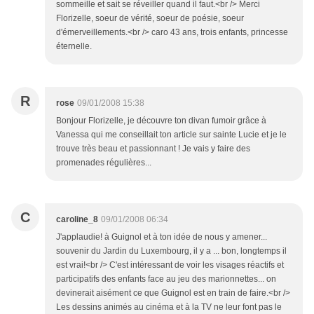
sommeille et sait se réveiller quand il faut.<br /> Merci
Florizelle, soeur de vérité, soeur de poésie, soeur
d'émerveillements.<br /> caro 43 ans, trois enfants, princesse
éternelle.
R
rose
09/01/2008 15:38
Bonjour Florizelle, je découvre ton divan fumoir grâce à
Vanessa qui me conseillait ton article sur sainte Lucie et je le
trouve très beau et passionnant ! Je vais y faire des
promenades régulières...
C
caroline_8
09/01/2008 06:34
J'applaudie! à Guignol et à ton idée de nous y amener...
souvenir du Jardin du Luxembourg, il y a ... bon, longtemps il
est vrai!<br /> C'est intéressant de voir les visages réactifs et
participatifs des enfants face au jeu des marionnettes... on
devinerait aisément ce que Guignol est en train de faire.<br />
Les dessins animés au cinéma et à la TV ne leur font pas le