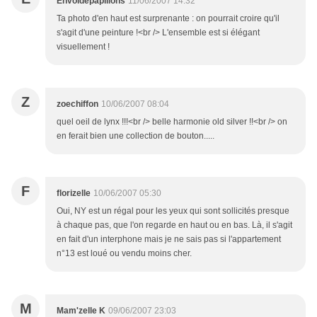
Envoldepapillons
11/06/2007 14:32
Ta photo d'en haut est surprenante : on pourrait croire qu'il
s'agit d'une peinture !<br /> L'ensemble est si élégant
visuellement !
Z
zoechiffon
10/06/2007 08:04
quel oeil de lynx !!!<br /> belle harmonie old silver !!<br /> on
en ferait bien une collection de bouton.....
F
florizelle
10/06/2007 05:30
Oui, NY est un régal pour les yeux qui sont sollicités presque
à chaque pas, que l'on regarde en haut ou en bas. Là, il s'agit
en fait d'un interphone mais je ne sais pas si l'appartement
n°13 est loué ou vendu moins cher.
M
Mam'zelle K
09/06/2007 23:03