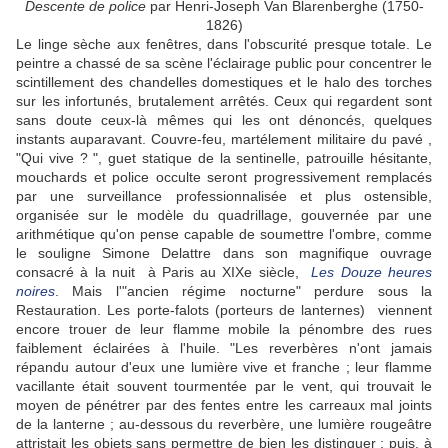
Descente de police
par Henri-Joseph Van Blarenberghe (1750-
1826)
Le linge sèche aux fenêtres, dans l'obscurité presque totale. Le
peintre a chassé de sa scène l'éclairage public pour concentrer le
scintillement des chandelles domestiques et le halo des torches
sur les infortunés, brutalement arrêtés. Ceux qui regardent sont
sans doute ceux-là mêmes qui les ont dénoncés, quelques
instants auparavant. Couvre-feu, martélement militaire du pavé ,
"Qui vive ? ", guet statique de la sentinelle, patrouille hésitante,
mouchards et police occulte seront progressivement remplacés
par une surveillance professionnalisée et plus ostensible,
organisée sur le modèle du quadrillage, gouvernée par une
arithmétique qu'on pense capable de soumettre l'ombre, comme
le souligne Simone Delattre dans son magnifique ouvrage
consacré à la nuit à Paris au XIXe siècle,
Les Douze heures
noires
. Mais l'"ancien régime nocturne" perdure sous la
Restauration. Les porte-falots (porteurs de lanternes) viennent
encore trouer de leur flamme mobile la pénombre des rues
faiblement éclairées à l'huile. "Les reverbères n'ont jamais
répandu autour d'eux une lumière vive et franche ; leur flamme
vacillante était souvent tourmentée par le vent, qui trouvait le
moyen de pénétrer par des fentes entre les carreaux mal joints
de la lanterne ; au-dessous du reverbère, une lumière rougeâtre
attristait les objets sans permettre de bien les distinguer ; puis, à