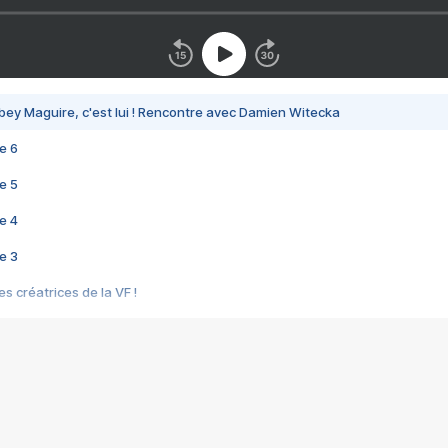
bey Maguire, c'est lui ! Rencontre avec Damien Witecka
e 6
e 5
e 4
e 3
s créatrices de la VF !
e 2
e 1
e Mektoub My Love arrive enfin ! Rencontre avec Shaïn Boumedine et Sal
i : après Toni en famille