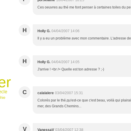
porselaine
18/04/2007 18:25
Ces oeuvres au thé me font penser à certaines toiles du pein
H
Holly G.
04/04/2007 14:06
Il y a eu un problème avec mon commentaire. L'adresse de
H
Holly G.
04/04/2007 14:05
J'arrive ! <br /> Quelle est ton adresse ? ;-)
er
C
ècle
calalalere
03/04/2007 15:31
hie
Colorés par le thé,qu'est-ce que c'est beau, voilà qui plai
mer, des Grands Chemins...
V
VanessaV
03/04/2007 12:38