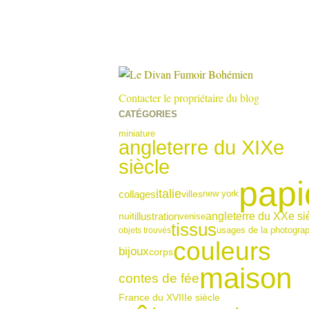
Contacter le propriétaire du blog
CATÉGORIES
miniature
angleterre du XIXe
siècle
papi
italie
collages
new york
villes
illustration
angleterre du XXe si
venise
nuit
tissus
usages de la photograp
objets trouvés
couleurs
bijoux
corps
maison
contes de fée
France du XVIIIe siècle