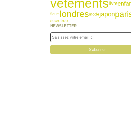
vêtements
enfa
livre
londres
pari
japon
fleurs
mode
rue
secret
NEWSLETTER