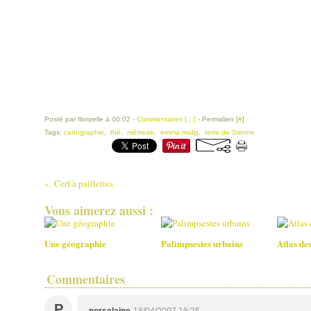
Posté par florizelle à 00:02 -
Commentaires [
…
]
- Permalien [
#
]
Tags:
cartographie
,
thé
,
mémoire
,
emma malig
,
terre de Sienne
Cerf à paillettes
Vous aimerez aussi :
Une géographie
Palimpsestes urbains
Atlas des
Commentaires
P