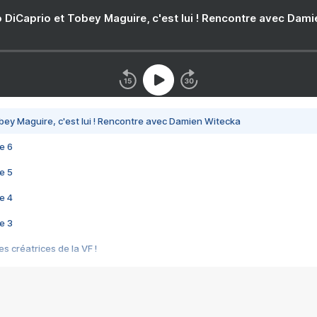
 DiCaprio et Tobey Maguire, c'est lui ! Rencontre avec Dam
bey Maguire, c'est lui ! Rencontre avec Damien Witecka
e 6
e 5
e 4
e 3
s créatrices de la VF !
e 2
e 1