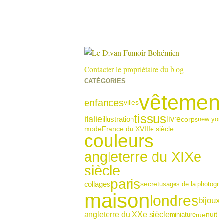
Contacter le propriétaire du blog
CATÉGORIES
vêtemen
enfances
villes
tissus
italie
illustration
livre
corps
new yo
France du XVIIIe siècle
mode
couleurs
angleterre du XIXe
siècle
paris
collages
usages de la photogr
secret
maison
londres
bijou
angleterre du XXe siècle
miniature
rue
nuit