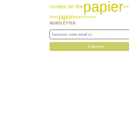
papier
contes de fée
ven
japon
fleurs
objets trouvés
NEWSLETTER