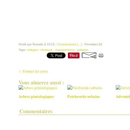
Posté par florizelle à 10:13 -
Commentaires [
…
]
- Permalien [
#
]
Tags:
collages
,
miniature
,
superpositions
,
pakistan
Fermez les yeux
Vous aimerez aussi :
Arbres généalogiques
Patchworks urbains
Advents
Commentaires