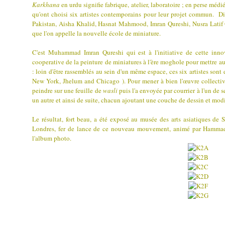
Karkhana
en urdu signifie fabrique, atelier, laboratoire ; en perse mé
qu'ont choisi six artistes contemporains pour leur projet commun. 
Pakistan, Aisha Khalid, Hasnat Mahmood, Imran Qureshi, Nusra Latif 
que l'on appelle la nouvelle école de miniature.
C'est Muhammad Imran Qureshi qui est à l'initiative de cette innova
cooperative de la peinture de miniatures à l'ère moghole pour mettre au
: loin d'être rassemblés au sein d'un même espace, ces six artistes sont
New York, Jhelum and Chicago ). Pour mener à bien l'œuvre collectiv
peindre sur une feuille de
wasli
puis l'a envoyée par courrier à l'un de 
un autre et ainsi de suite, chacun ajoutant une couche de dessin et modi
Le résultat, fort beau, a été exposé au musée des arts asiatiques de
Londres, fer de lance de ce nouveau mouvement, animé par Hammad N
l'album photo.