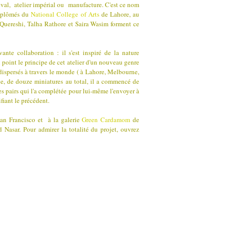
diéval, atelier impérial ou manufacture. C'est ce nom
Diplômés du
National College of Arts
de Lahore, au
Quereshi, Talha Rathore et Saira Wasim forment ce
nte collaboration : il s'est inspiré de la nature
 point le principe de cet atelier d'un nouveau genre
 dispersés à travers le monde ( à Lahore, Melbourne,
e, de douze miniatures au total, il a commencé de
ses pairs qui l'a complétée pour lui-même l'envoyer à
fiant le précédent.
 San Francisco et à la galerie
Green Cardamom
de
asar. Pour admirer la totalité du projet, ouvrez