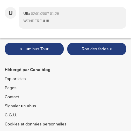
U
Ulla
02/01/2007 01:29
WONDERFUL!!!
< Luminus Tour
Ron des fades >
Hébergé par Canalblog
Top articles
Pages
Contact
Signaler un abus
C.G.U.
Cookies et données personnelles