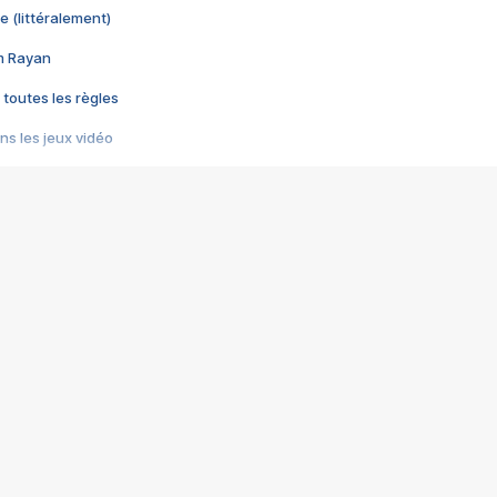
e (littéralement)
im Rayan
 toutes les règles
s les jeux vidéo
us choquant de Rockstar ? - Le scandale BULLY
e plus moche de Steam
du RÊVE tourne au CAUCHEMAR
pendant 8 heures
it… à tort
umiliés par un jeu vidéo
ire - Final Fantasy 8
ti un empire - Age of Empires